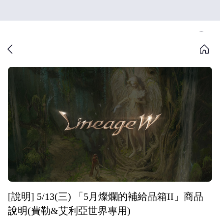
[說明] 5/13(三) 「5月燦爛的補給品箱II」商品
說明(費勒&艾利亞世界專用)