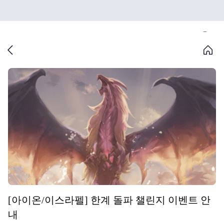
[아이온/이스라펠] 한계 돌파 챌린지 이벤트 안
내