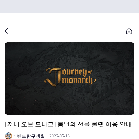
[저니 오브 모나크] 봄날의 선물 룰렛 이용 안내
이벤트탐구생활
2026-05-13