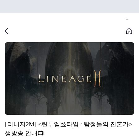
[리니지2M] <린투엠쑈타임 : 탐정들의 진혼가>
생방송 안내📺