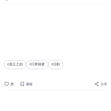
遺忘之劍
日曆摘要
活動
讚
書籤
分享