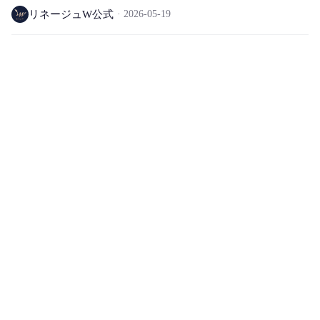
フェイラー、アリア ワールド除外)
リネージュW公式
2026-05-19