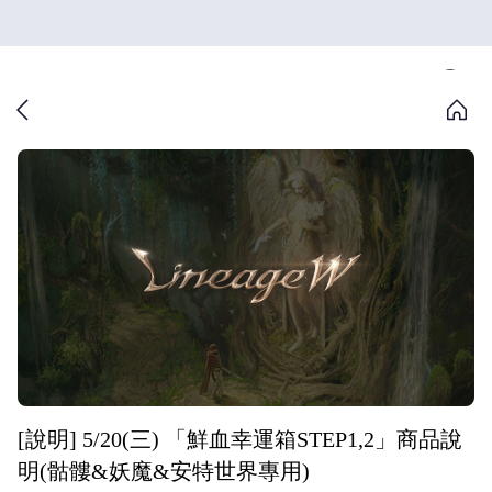
[說明] 5/20(三) 「鮮血幸運箱STEP1,2」商品說
明(骷髏&妖魔&安特世界專用)