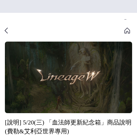
[說明] 5/20(三) 「血法師更新紀念箱」商品說明
(費勒&艾利亞世界專用)