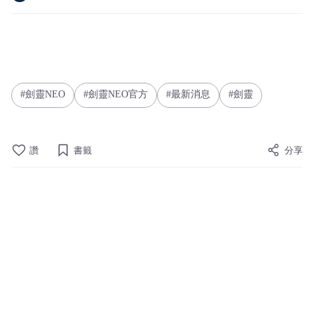
劍靈NEO
劍靈NEO官方
最新消息
劍靈
讚
書籤
分享