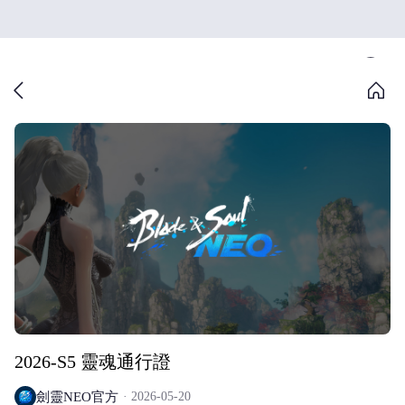
2026-S5 靈魂通行證
劍靈NEO官方
2026-05-20