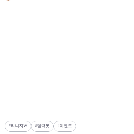
리니지W
달력봇
이벤트