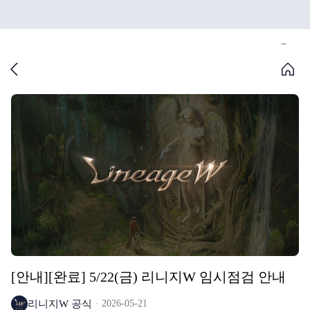
[안내][완료] 5/22(금) 리니지W 임시점검 안내
리니지W 공식
2026-05-21