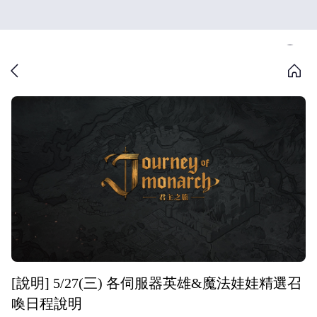
[說明] 5/27(三) 各伺服器英雄&魔法娃娃精選召
喚日程說明