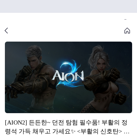
[AION2] 든든한~ 던전 탐험 필수품! 부활의 정
령석 가득 채우고 가세요✨ <부활의 신호탄> 이