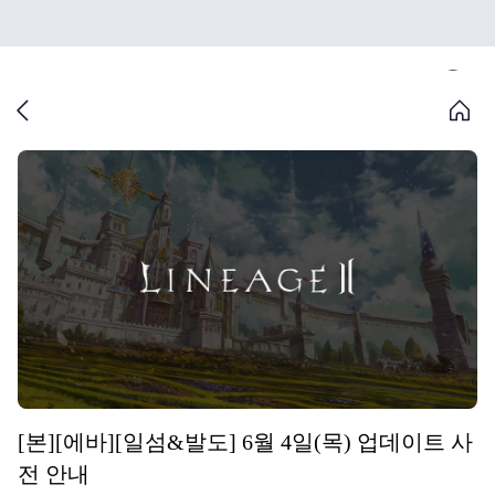
[본][에바][일섬&발도] 6월 4일(목) 업데이트 사
전 안내