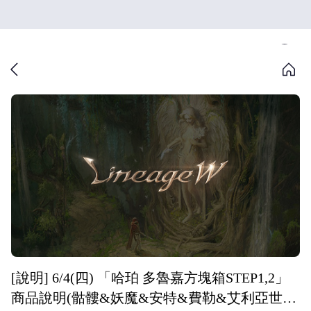
[說明] 6/4(四) 「哈珀 多魯嘉方塊箱STEP1,2」
商品說明(骷髏&妖魔&安特&費勒&艾利亞世界