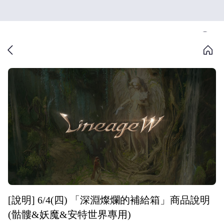
[說明] 6/4(四) 「深淵燦爛的補給箱」商品說明
(骷髏&妖魔&安特世界專用)