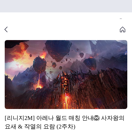
[리니지2M] 아레나 월드 매칭 안내🦁 사자왕의
요새 & 작열의 요람 (2주차)