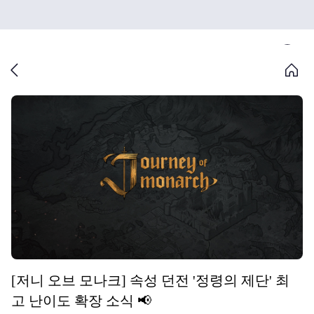
[저니 오브 모나크] 속성 던전 '정령의 제단' 최
고 난이도 확장 소식 📢